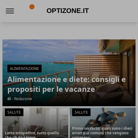
optizone.it
optizone.it
Articoli in Evidenza
ALIMENTAZIONE
Alimentazione e diete: consigli e
propositi per le vacanze
di
- Redazione
SALUTE
SALUTE
Primo soccorso: quali sono i dieci
Letto ortopedico, tutto quello
errori più comuni che vengono
che c’è da sapere
commessi