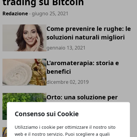
trading su Bitcoin
Redazione
- giugno 25, 2021
Come prevenire le rughe: le
soluzioni naturali migliori
gennaio 13, 2021
L'aromaterapia: storia e
benefici
dicembre 02, 2019
Orto: una soluzione per
stare bene
Consenso sui Cookie
ottobre 07, 2019
Utilizziamo i cookie per ottimizzare il nostro sito
Disturbo mentale nei
web e il nostro servizio. Puoi scegliere a quali