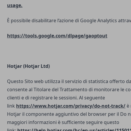
usage.
È possibile disabilitare l’azione di Google Analytics attrav
https://tools.google.com/dlpage/gaoptout
Hotjar (Hotjar Ltd)
Questo Sito web utilizza il servizio di statistica offerto d
consente al Titolare del Trattamento di monitorare le co
clienti e di registrare le sessioni. Al seguente
link
https://www.hotjar.com/privacy/do-not-track/
è 
Hotjar il componente aggiuntivo del browser per il Do n
maggiori informazioni è sufficiente seguire questo
link:
https://help.hotjar.com/hc/en-us/articles/11501