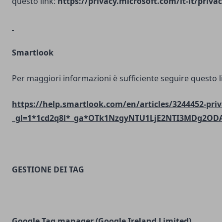
questo link:
https://privacy.microsoft.com/it-it/priv
Smartlook
Per maggiori informazioni è sufficiente seguire questo l
https://help.smartlook.com/en/articles/3244452-priv
_gl=1*1cd2q8l*_ga*OTk1NzgyNTU1LjE2NTI3MDg2O
GESTIONE DEI TAG
Google Tag manager (Google Ireland Limited)